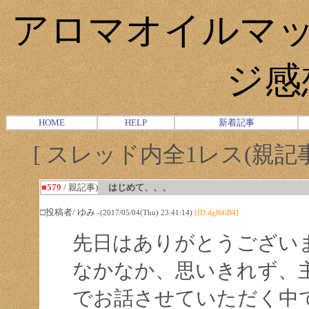
アロマオイルマッ
ジ感
HOME
HELP
新着記事
[ スレッド内全1レス(親記事-
■579
/ 親記事)
はじめて、、、
□投稿者/ ゆみ
-(2017/05/04(Thu) 23:41:14)
[ID:dgl6fiB4]
先日はありがとうござい
なかなか、思いきれず、
でお話させていただく中