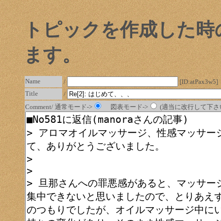
トピックを作成した時
ます。
Name
/
[ID:atPax3w5]
Title
/
Comment/ 通常モード->
図表モード->
(適当に改行して下さい