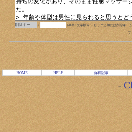
削除キー
/
(半角8文字以内/トピック追加には削除キーが必
プレ
HOME
HELP
新着記事
-
Ch