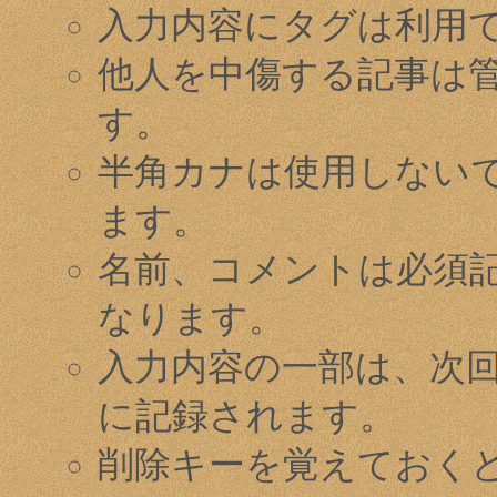
入力内容にタグは利用
他人を中傷する記事は
す。
半角カナは使用しない
ます。
名前、コメントは必須
なります。
入力内容の一部は、次
に記録されます。
削除キーを覚えておく