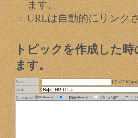
ます。
URLは自動的にリンク
トピックを作成した時
ます。
Name
/
[ID:4TRbAqcu
Title
/
Comment/ 通常モード->
図表モード->
(適当に改行して下さい