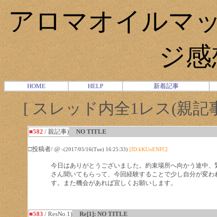
アロマオイルマッ
ジ感
HOME
HELP
新着記事
[ スレッド内全1レス(親記事-
■582
/ 親記事)
NO TITLE
□投稿者/ @
-(2017/05/16(Tue) 16:25:33)
[ID:kKUoENFC]
今日はありがとうございました。約束場所へ向かう途中、
さん聞いてもらって、今回経験することで少し自分が変わ
す。また機会があれば宜しくお願いします。
■583
/ ResNo.1)
Re[1]: NO TITLE