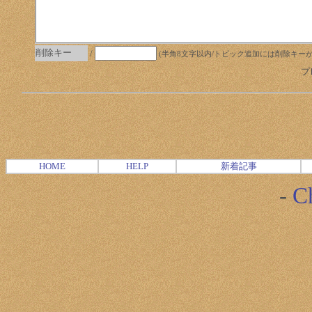
削除キー
/
(半角8文字以内/トピック追加には削除キーが必
プレ
HOME
HELP
新着記事
-
Ch