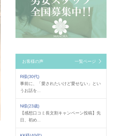
お客様の声
一覧ページ
R様
(30代)
事前に、「愛されたいけど愛せない」とい
うお話を...
N様
(23歳)
【感想口コミ長文割キャンペーン投稿】先
日、初め...
KK様
(40代)